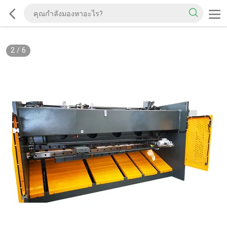
2
/
6