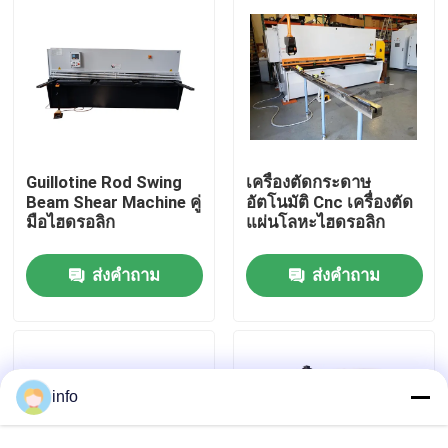
ทัวร์โรงงาน
ควบคุมคุณภาพ
Guillotine Rod Swing
เครื่องตัดกระดาษ
ติดต่อเรา
Beam Shear Machine คู่
อัตโนมัติ Cnc เครื่องตัด
มือไฮดรอลิก
แผ่นโลหะไฮดรอลิก
ข่าว
ส่งคำถาม
ส่งคำถาม
ทุกกรณี
เครื่องกดเบรก
info
เครื่องตัดสวิงบีม