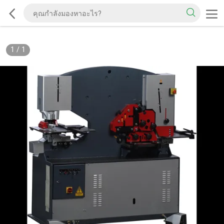
1
/
1