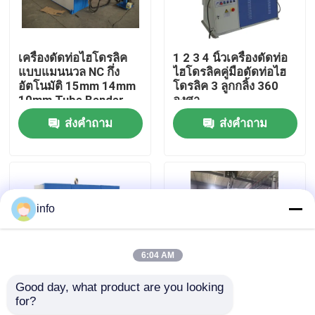
ทัวร์โรงงาน
เครื่องดัดท่อไฮโดรลิค
1 2 3 4 นิ้วเครื่องดัดท่อ
แบบแมนนวล NC กึ่ง
ไฮโดรลิคคู่มือดัดท่อไฮ
ควบคุมคุณภาพ
อัตโนมัติ 15mm 14mm
โดรลิค 3 ลูกกลิ้ง 360
10mm Tube Bender
องศา
ส่งคำถาม
ส่งคำถาม
ติดต่อเรา
ข่าว
info
ทุกกรณี
6:04 AM
เครื่องกดเบรก
Good day, what product are you looking 
for?
ไฟฟ้า Cnc Mandrel
เครื่องดัดท่อไฮโดรลิค
เครื่องตัดสวิงบีม