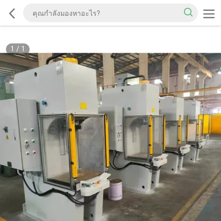
1
/
1